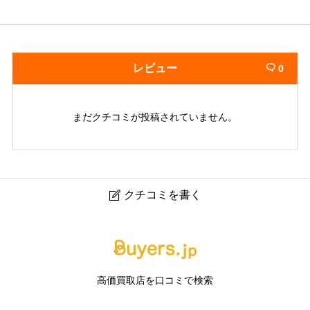
レビュー
0

まだクチコミが投稿されていません。
クチコミを書く

ブランド買取「なんぼや」ららテラス 武蔵小杉店｜武蔵
小杉のブランド品・時計・貴金属買取専門店
高価買取店を口コミで検索
ニックネーム
任意