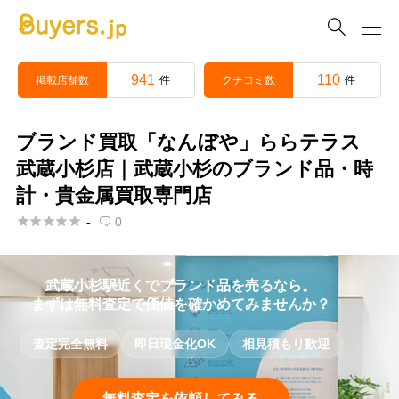

941
110
掲載店舗数
クチコミ数
件
件
ブランド買取「なんぼや」ららテラス
武蔵小杉店｜武蔵小杉のブランド品・時
計・貴金属買取専門店





-
0

武蔵小杉駅近くでブランド品を売るなら。
まずは無料査定で価値を確かめてみませんか？
査定完全無料
即日現金化OK
相見積もり歓迎
無料査定を依頼してみる