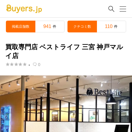

941
110
掲載店舗数
クチコミ数
件
件
買取専門店 ベストライフ 三宮 神戸マル
イ店





-
0
