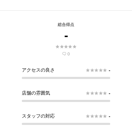
総合得点
-





0

アクセスの良さ





-
店舗の雰囲気





-
スタッフの対応





-