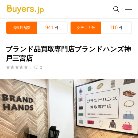

941
110
掲載店舗数
クチコミ数
件
件
ブランド品買取専門店ブランドハンズ神
戸三宮店





-
0
