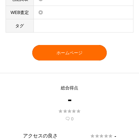
WEB査定
◎
タグ
ホームページ
総合得点
-





0

アクセスの良さ





-