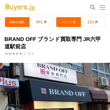

941
110
掲載店舗数
クチコミ数
件
件
BRAND OFF ブランド買取専門 JR六甲
道駅前店





-
0
