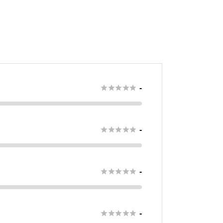





-





-





-





-