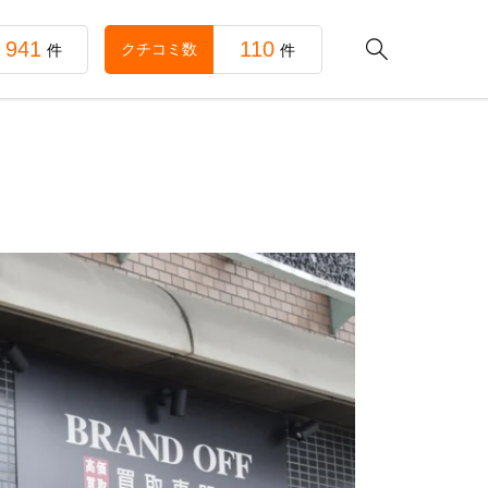
941
110

クチコミ数
件
件