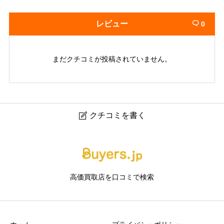
レビュー
0

まだクチコミが投稿されていません。
クチコミを書く

お宝本舗えびすや札幌大谷地店｜札幌の貴金属・ブラン
ド品買取専門店
高価買取店を口コミで検索
ニックネーム
任意