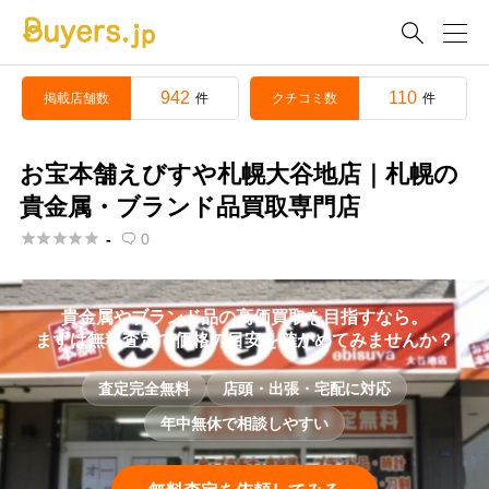

942
110
掲載店舗数
クチコミ数
件
件
お宝本舗えびすや札幌大谷地店｜札幌の
貴金属・ブランド品買取専門店





-
0

貴金属やブランド品の高価買取を目指すなら。
まずは無料査定で価格の目安を確かめてみませんか？
査定完全無料
店頭・出張・宅配に対応
年中無休で相談しやすい