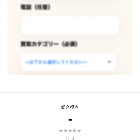
この店舗で査定できるようリクエス
総合得点
トする
-
現在
5
人 がこの店舗での査定受付開始を希





望しています。
0
