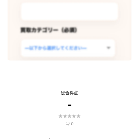
この店舗で査定できるようリクエス
総合得点
トする
-
現在
5
人 がこの店舗での査定受付開始を希





望しています。
0
