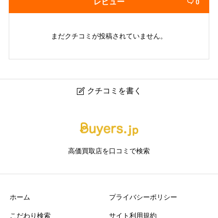
レビュー
0

まだクチコミが投稿されていません。
クチコミを書く

キングラム 苫小牧桜木店｜苫小牧市のブランド品・貴金
属買取専門店
高価買取店を口コミで検索
ニックネーム
任意
ホーム
プライバシーポリシー
こだわり検索
サイト利用規約