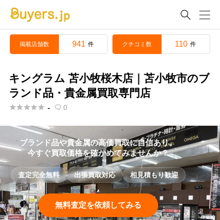

941
110
掲載店舗数
クチコミ数
件
件
キングラム 苫小牧桜木店｜苫小牧市のブ
ランド品・貴金属買取専門店





-
0

ブランド品や貴金属の高価買取に自信あり。
今すぐ買取価格を確かめてみませんか？
査定完全無料
出張買取対応
相見積もり歓迎
無料査定を依頼してみる