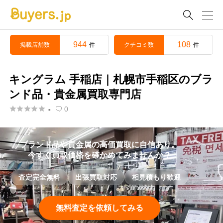

944
108
掲載店舗数
クチコミ数
件
件
キングラム 手稲店｜札幌市手稲区のブラ
ンド品・貴金属買取専門店





-
0

ブランド品や貴金属の高価買取に自信あり。
今すぐ買取価格を確かめてみませんか？
査定完全無料
出張買取対応
相見積もり歓迎
無料査定を依頼してみる