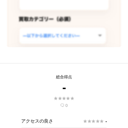
この店舗で査定できるようリクエス
総合得点
トする
-
現在
5
人 がこの店舗での査定受付開始を希





望しています。
0

アクセスの良さ





-