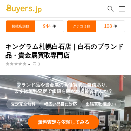

944
108
掲載店舗数
クチコミ数
件
件
キングラム札幌白石店｜白石のブランド
品・貴金属買取専門店





-
0

ブランド品や貴金属の高価買取に自信あり。
まずは無料査定で価値を確かめてみませんか？
査定完全無料
幅広い品目に対応
出張買取相談OK
無料査定を依頼してみる