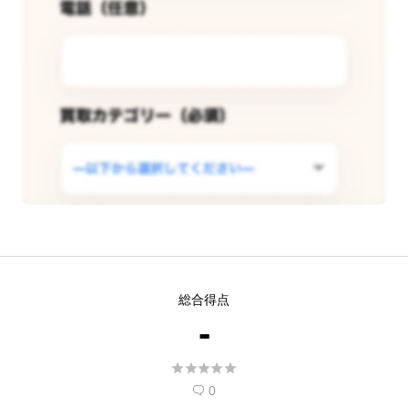
この店舗で査定できるようリクエス
総合得点
トする
-
現在
5
人 がこの店舗での査定受付開始を希





望しています。
0
