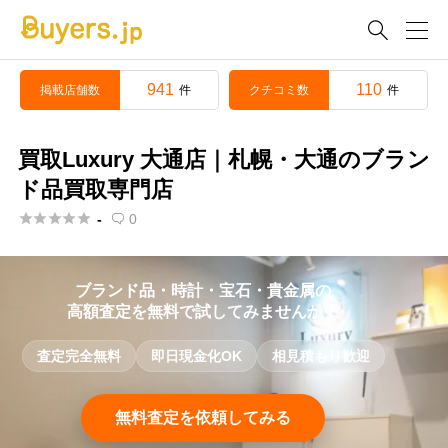

941
110
掲載店舗数
クチコミ数
件
件
買取Luxury 大通店｜札幌・大通のブラン
ド品買取専門店





-
0

ブランド品・時計・宝石・貴金属の
高額査定を無料で試してみませんか？
査定完全無料
即日現金化OK
相見積もり歓迎
無料査定を依頼してみる