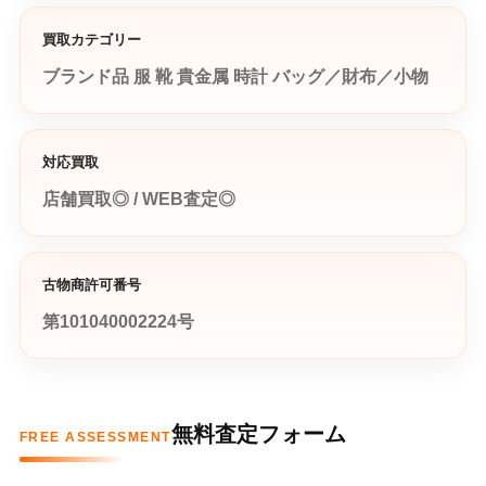
買取カテゴリー
ブランド品
服
靴
貴金属
時計
バッグ／財布／小物
対応買取
店舗買取◎ / WEB査定◎
古物商許可番号
第101040002224号
無料査定フォーム
FREE ASSESSMENT