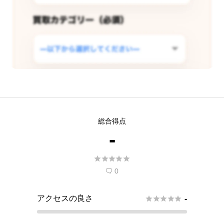
この店舗で査定できるようリクエス
総合得点
トする
-
現在
5
人 がこの店舗での査定受付開始を希





望しています。
0

アクセスの良さ





-