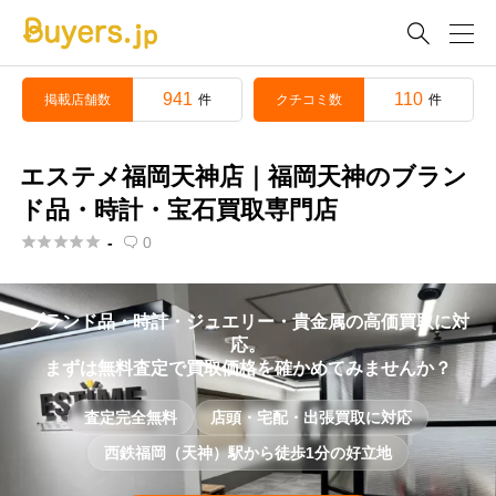

941
110
掲載店舗数
クチコミ数
件
件
エステメ福岡天神店｜福岡天神のブラン
ド品・時計・宝石買取専門店





-
0

ブランド品・時計・ジュエリー・貴金属の高価買取に対
応。
まずは無料査定で買取価格を確かめてみませんか？
査定完全無料
店頭・宅配・出張買取に対応
西鉄福岡（天神）駅から徒歩1分の好立地