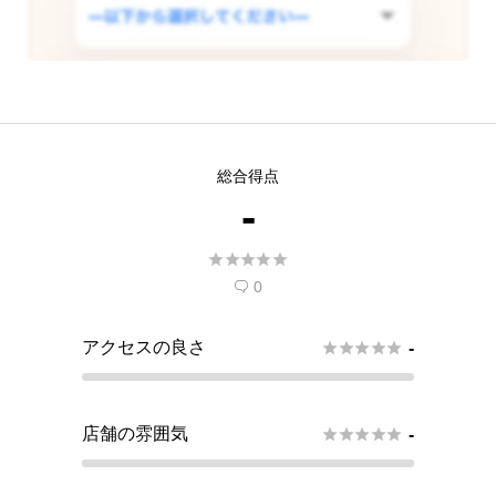
この店舗で査定できるようリクエス
総合得点
トする
-
現在
5
人 がこの店舗での査定受付開始を希





望しています。
0

アクセスの良さ





-
店舗の雰囲気





-