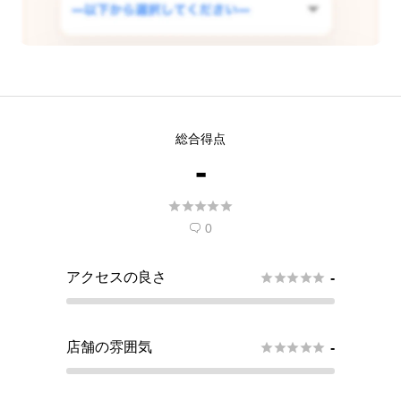
この店舗で査定できるようリクエス
総合得点
トする
-
現在
5
人 がこの店舗での査定受付開始を希





望しています。
0

アクセスの良さ





-
店舗の雰囲気





-