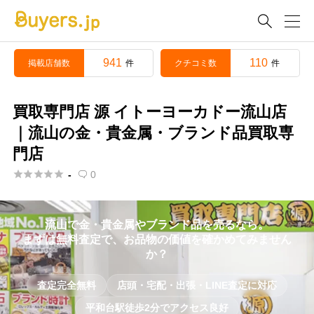

941
110
掲載店舗数
クチコミ数
件
件
買取専門店 源 イトーヨーカドー流山店
｜流山の金・貴金属・ブランド品買取専
門店





-
0

流山で金・貴金属やブランド品を売るなら。
まずは無料査定で、お品物の価値を確かめてみません
か？
査定完全無料
店頭・宅配・出張・LINE査定に対応
平和台駅徒歩2分でアクセス良好