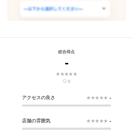
この店舗で査定できるようリクエス
総合得点
トする
-
現在
5
人 がこの店舗での査定受付開始を希





望しています。
0

アクセスの良さ





-
店舗の雰囲気





-