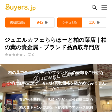

942
110
掲載店舗数
クチコミ数
件
件
ジュエルカフェららぽーと柏の葉店｜柏
の葉の貴金属・ブランド品買取専門店





-
0

柏の葉で金・プラチナやブランド品の売却をご検討な
ら。
まずは無料査定で、今のお買取価格を確かめてみません
か？
査定完全無料
店頭・宅配・出張買取に対応
柏の葉キャンパス駅から徒歩圏でアクセス便利