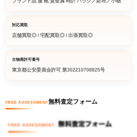
ブランド品
服
靴
貴金属
時計
バッグ／財布／小物
対応買取
店舗買取◎ / 宅配買取◎ / 出張買取◎
古物商許可番号
東京都公安委員会許可 第302210708825号
無料査定フォーム
FREE ASSESSMENT